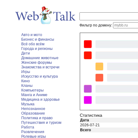
Фильтр по домену:
Авто и мото
Бизнес и финансы
Всё обо всём
Города и регионы
Дети
Домашние животные
Женские форумы
Знакомства и встречи
Игры
Искусство и культура
Кино
Кланы
Компьютеры
Манга и Аниме
Медицина и здоровье
Музыка
Непознанное
Образование
Статистика
Политика и право
Дата
Путешествия и туризм
2026-07-21
Работа
Всего
Развлечения
Ролевые игры