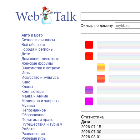
Фильтр по домену:
Авто и мото
Бизнес и финансы
Всё обо всём
Города и регионы
Дети
Домашние животные
Женские форумы
Знакомства и встречи
Игры
Искусство и культура
Кино
Кланы
Компьютеры
Манга и Аниме
Медицина и здоровье
Музыка
Непознанное
Образование
Статистика
Политика и право
Дата
Путешествия и туризм
2026-07-15
Работа
2026-07-30
Развлечения
2026-08-01
Ролевые игры