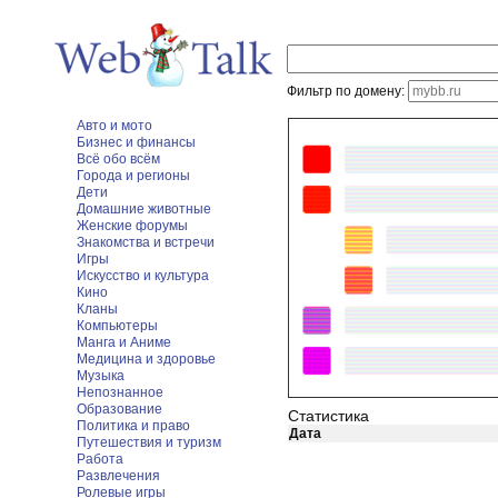
Фильтр по домену:
Авто и мото
Бизнес и финансы
Всё обо всём
Города и регионы
Дети
Домашние животные
Женские форумы
Знакомства и встречи
Игры
Искусство и культура
Кино
Кланы
Компьютеры
Манга и Аниме
Медицина и здоровье
Музыка
Непознанное
Образование
Статистика
Политика и право
Дата
Путешествия и туризм
Работа
Развлечения
Ролевые игры