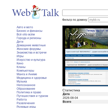
Фильтр по домену:
Авто и мото
Бизнес и финансы
Всё обо всём
Города и регионы
Дети
Домашние животные
Женские форумы
Знакомства и встречи
Игры
Искусство и культура
Кино
Кланы
Компьютеры
Манга и Аниме
Медицина и здоровье
Музыка
Непознанное
Образование
Статистика
Политика и право
Дата
Путешествия и туризм
2026-08-04
Работа
Всего
Развлечения
Ролевые игры