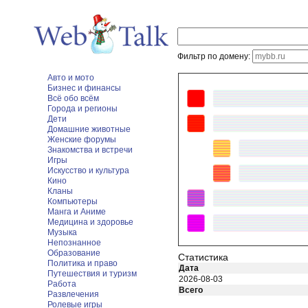
Фильтр по домену:
Авто и мото
Бизнес и финансы
Всё обо всём
Города и регионы
Дети
Домашние животные
Женские форумы
Знакомства и встречи
Игры
Искусство и культура
Кино
Кланы
Компьютеры
Манга и Аниме
Медицина и здоровье
Музыка
Непознанное
Образование
Статистика
Политика и право
Дата
Путешествия и туризм
2026-08-03
Работа
Всего
Развлечения
Ролевые игры