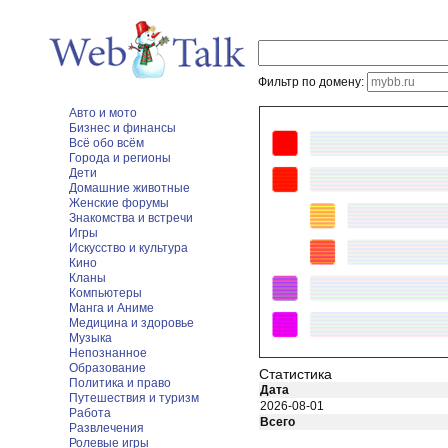
Фильтр по домену:
Авто и мото
Бизнес и финансы
Всё обо всём
Города и регионы
Дети
Домашние животные
Женские форумы
Знакомства и встречи
Игры
Искусство и культура
Кино
Кланы
Компьютеры
Манга и Аниме
Медицина и здоровье
Музыка
Непознанное
Образование
Статистика
Политика и право
Дата
Путешествия и туризм
2026-08-01
Работа
Всего
Развлечения
Ролевые игры