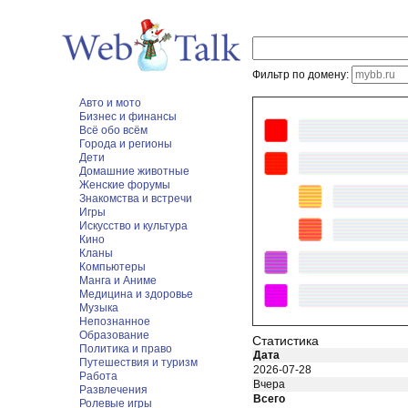
Фильтр по домену:
Авто и мото
Бизнес и финансы
Всё обо всём
Города и регионы
Дети
Домашние животные
Женские форумы
Знакомства и встречи
Игры
Искусство и культура
Кино
Кланы
Компьютеры
Манга и Аниме
Медицина и здоровье
Музыка
Непознанное
Образование
Статистика
Политика и право
Дата
Путешествия и туризм
2026-07-28
Работа
Вчера
Развлечения
Всего
Ролевые игры