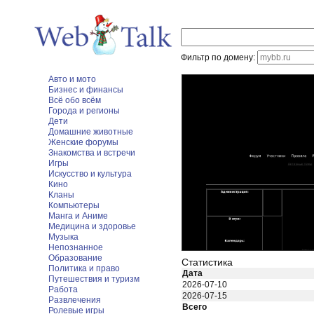
Фильтр по домену:
Авто и мото
Бизнес и финансы
Всё обо всём
Города и регионы
Дети
Домашние животные
Женские форумы
Знакомства и встречи
Игры
Искусство и культура
Кино
Кланы
Компьютеры
Манга и Аниме
Медицина и здоровье
Музыка
Непознанное
Образование
Статистика
Политика и право
Дата
Путешествия и туризм
2026-07-10
Работа
2026-07-15
Развлечения
Всего
Ролевые игры