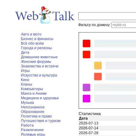
Фильтр по домену:
Авто и мото
Бизнес и финансы
Всё обо всём
Города и регионы
Дети
Домашние животные
Женские форумы
Знакомства и встречи
Игры
Искусство и культура
Кино
Кланы
Компьютеры
Манга и Аниме
Медицина и здоровье
Музыка
Непознанное
Образование
Статистика
Политика и право
Дата
Путешествия и туризм
2026-07-13
Работа
2026-07-14
Развлечения
2026-07-28
Ролевые игры