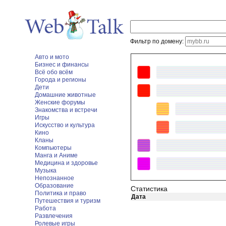
Фильтр по домену:
Авто и мото
Бизнес и финансы
Всё обо всём
Города и регионы
Дети
Домашние животные
Женские форумы
Знакомства и встречи
Игры
Искусство и культура
Кино
Кланы
Компьютеры
Манга и Аниме
Медицина и здоровье
Музыка
Непознанное
Образование
Статистика
Политика и право
Дата
Путешествия и туризм
Работа
Развлечения
Ролевые игры