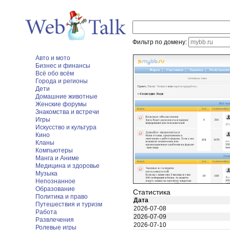
Фильтр по домену:
Авто и мото
Бизнес и финансы
Всё обо всём
Города и регионы
Дети
Домашние животные
Женские форумы
Знакомства и встречи
Игры
Искусство и культура
Кино
Кланы
Компьютеры
Манга и Аниме
Медицина и здоровье
Музыка
Непознанное
Образование
Статистика
Политика и право
Дата
Путешествия и туризм
2026-07-08
Работа
2026-07-09
Развлечения
2026-07-10
Ролевые игры