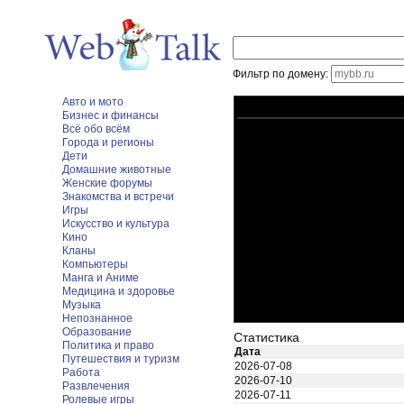
Фильтр по домену:
Авто и мото
Бизнес и финансы
Всё обо всём
Города и регионы
Дети
Домашние животные
Женские форумы
Знакомства и встречи
Игры
Искусство и культура
Кино
Кланы
Компьютеры
Манга и Аниме
Медицина и здоровье
Музыка
Непознанное
Образование
Статистика
Политика и право
Дата
Путешествия и туризм
2026-07-08
Работа
2026-07-10
Развлечения
2026-07-11
Ролевые игры