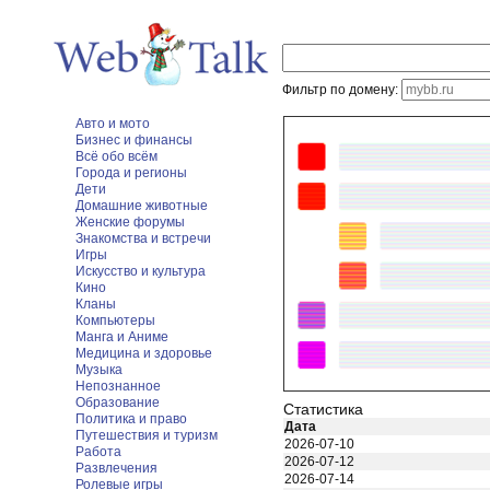
Фильтр по домену:
Авто и мото
Бизнес и финансы
Всё обо всём
Города и регионы
Дети
Домашние животные
Женские форумы
Знакомства и встречи
Игры
Искусство и культура
Кино
Кланы
Компьютеры
Манга и Аниме
Медицина и здоровье
Музыка
Непознанное
Образование
Статистика
Политика и право
Дата
Путешествия и туризм
2026-07-10
Работа
2026-07-12
Развлечения
2026-07-14
Ролевые игры