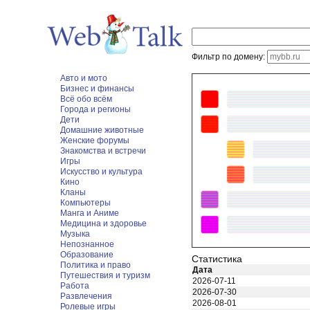
Фильтр по домену:
Авто и мото
Бизнес и финансы
Всё обо всём
Города и регионы
Дети
Домашние животные
Женские форумы
Знакомства и встречи
Игры
Искусство и культура
Кино
Кланы
Компьютеры
Манга и Аниме
Медицина и здоровье
Музыка
Непознанное
Образование
Статистика
Политика и право
Дата
Путешествия и туризм
2026-07-11
Работа
2026-07-30
Развлечения
2026-08-01
Ролевые игры