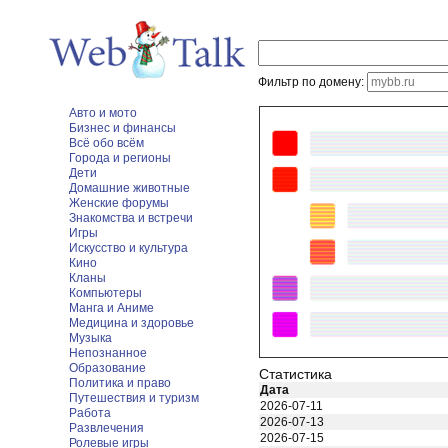
Фильтр по домену:
Авто и мото
Бизнес и финансы
Всё обо всём
Города и регионы
Дети
Домашние животные
Женские форумы
Знакомства и встречи
Игры
Искусство и культура
Кино
Кланы
Компьютеры
Манга и Аниме
Медицина и здоровье
Музыка
Непознанное
Образование
Статистика
Политика и право
Дата
Путешествия и туризм
2026-07-11
Работа
2026-07-13
Развлечения
2026-07-15
Ролевые игры