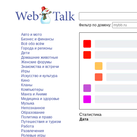
Фильтр по домену:
Авто и мото
Бизнес и финансы
Всё обо всём
Города и регионы
Дети
Домашние животные
Женские форумы
Знакомства и встречи
Игры
Искусство и культура
Кино
Кланы
Компьютеры
Манга и Аниме
Медицина и здоровье
Музыка
Непознанное
Образование
Статистика
Политика и право
Дата
Путешествия и туризм
Работа
Развлечения
Ролевые игры