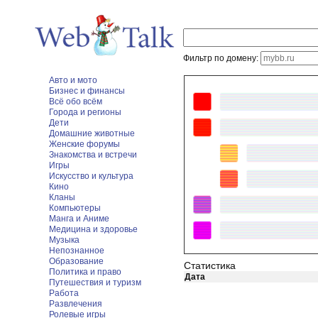
Фильтр по домену:
Авто и мото
Бизнес и финансы
Всё обо всём
Города и регионы
Дети
Домашние животные
Женские форумы
Знакомства и встречи
Игры
Искусство и культура
Кино
Кланы
Компьютеры
Манга и Аниме
Медицина и здоровье
Музыка
Непознанное
Образование
Статистика
Политика и право
Дата
Путешествия и туризм
Работа
Развлечения
Ролевые игры