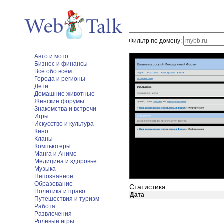
Фильтр по домену:
Авто и мото
Бизнес и финансы
Всё обо всём
Города и регионы
Дети
Домашние животные
Женские форумы
Знакомства и встречи
Игры
Искусство и культура
Кино
Кланы
Компьютеры
Манга и Аниме
Медицина и здоровье
Музыка
Непознанное
Образование
Статистика
Политика и право
Дата
Путешествия и туризм
Работа
Развлечения
Ролевые игры