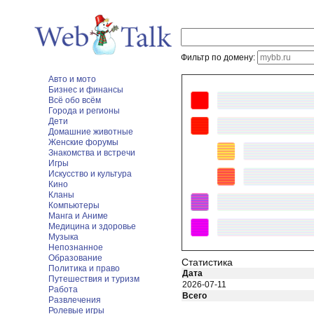
Фильтр по домену:
Авто и мото
Бизнес и финансы
Всё обо всём
Города и регионы
Дети
Домашние животные
Женские форумы
Знакомства и встречи
Игры
Искусство и культура
Кино
Кланы
Компьютеры
Манга и Аниме
Медицина и здоровье
Музыка
Непознанное
Образование
Статистика
Политика и право
Дата
Путешествия и туризм
2026-07-11
Работа
Всего
Развлечения
Ролевые игры