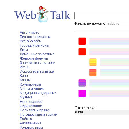
Фильтр по домену:
Авто и мото
Бизнес и финансы
Всё обо всём
Города и регионы
Дети
Домашние животные
Женские форумы
Знакомства и встречи
Игры
Искусство и культура
Кино
Кланы
Компьютеры
Манга и Аниме
Медицина и здоровье
Музыка
Непознанное
Образование
Статистика
Политика и право
Дата
Путешествия и туризм
Работа
Развлечения
Ролевые игры