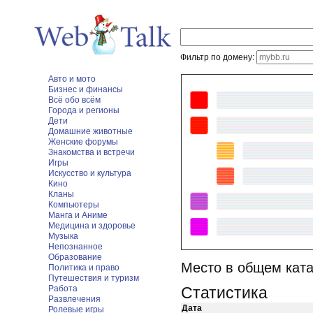
Фильтр по домену:
Авто и мото
Бизнес и финансы
Всё обо всём
Города и регионы
Дети
Домашние животные
Женские форумы
Знакомства и встречи
Игры
Искусство и культура
Кино
Кланы
Компьютеры
Манга и Аниме
Медицина и здоровье
Музыка
Непознанное
Образование
Место в общем ката
Политика и право
Путешествия и туризм
Работа
Статистика
Развлечения
Дата
Ролевые игры