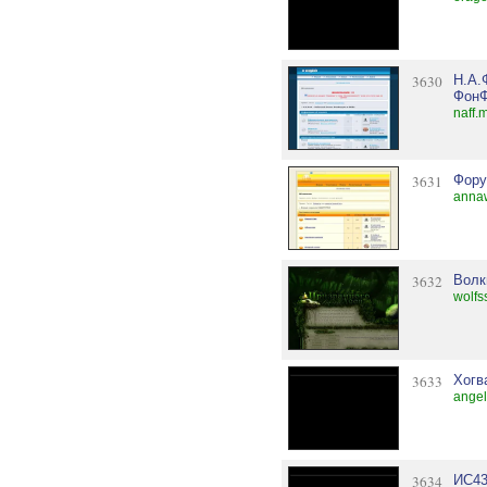
3630
Н.А.
ФонФ
naff.
3631
Фору
annaw
3632
Волк
wolfs
3633
Хогв
ange
3634
ИС4