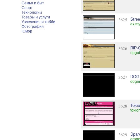
Семья и быт
Спорт
Технологии
Товары и услуги
3625
Stree
Увлечения и хобби
ex.my
Фотография
Юмор
3626
RiP-G
ripgu
3627
DOG
dogm
3628
Tokio
tokio
3629
Эраг
erago