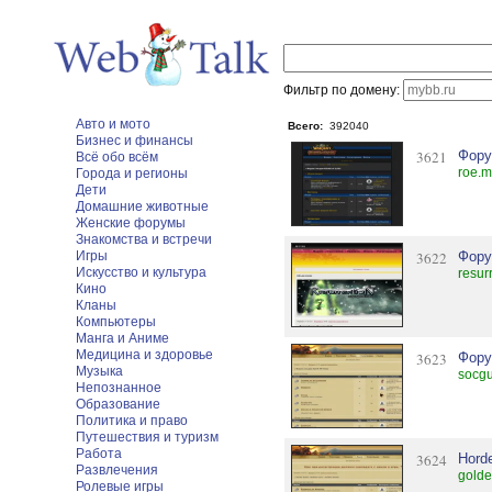
Фильтр по домену:
Авто и мото
Всего:
392040
Бизнес и финансы
3621
Фору
Всё обо всём
roe.m
Города и регионы
Дети
Домашние животные
Женские форумы
Знакомства и встречи
Игры
3622
Фору
Искусство и культура
resur
Кино
Кланы
Компьютеры
Манга и Аниме
Медицина и здоровье
3623
Фору
Музыка
socgu
Непознанное
Образование
Политика и право
Путешествия и туризм
Работа
3624
Horde
Развлечения
golde
Ролевые игры