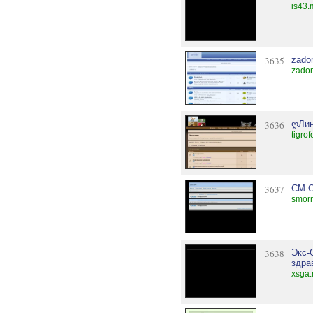
is43.
3635
zado
zado
3636
ღЛин
tigro
3637
СМ-
smorr
3638
Экс-
здрав
xsga.