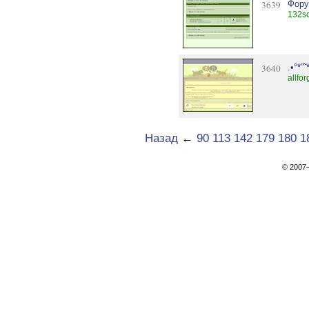
3639
Фору
132sc
3640
.•°*”
allfor
Назад
←
90
113
142
179
180
1
© 200