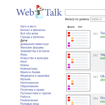
Фильтр по домену:
Авто и мото
Всего:
866
Бизнес и финансы
261
Тес
Всё обо всём
ura
Города и регионы
Дети
Домашние животные
Женские форумы
Знакомства и встречи
Игры
262
Чё
Искусство и культура
ble
Кино
Кланы
Компьютеры
Манга и Аниме
Медицина и здоровье
263
ОБ
Музыка
yfi
Непознанное
Образование
Политика и право
Путешествия и туризм
Работа
264
Ос
Развлечения
oso
Ролевые игры