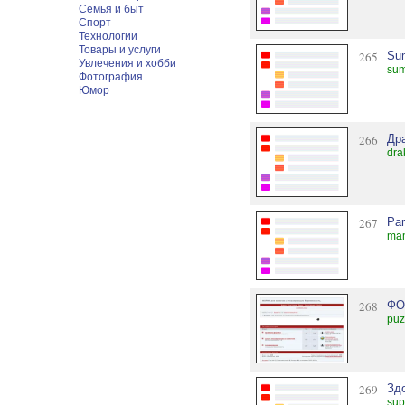
Семья и быт
Спорт
Технологии
Товары и услуги
265
Su
Увлечения и хобби
sum
Фотография
Юмор
266
Др
dra
267
Par
ma
268
ФО
puz
269
Зд
sup