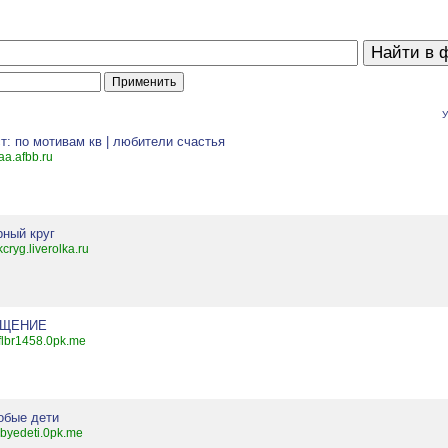
У
т: по мотивам кв | любители счастья
aa.afbb.ru
рный круг
kcryg.liverolka.ru
ЩЕНИЕ
cflbr1458.0pk.me
обые дети
byedeti.0pk.me