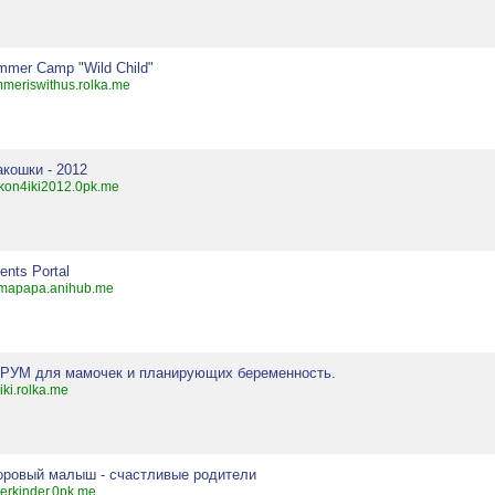
mmer Camp "Wild Child"
meriswithus.rolka.me
акошки - 2012
kon4iki2012.0pk.me
ents Portal
mapapa.anihub.me
РУМ для мамочек и планирующих беременность.
iki.rolka.me
оровый малыш - счастливые родители
erkinder.0pk.me