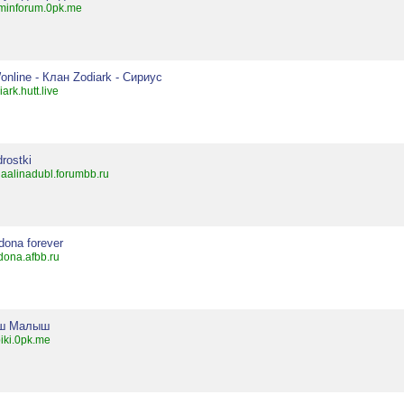
inforum.0pk.me
nline - Клан Zodiark - Сириус
iark.hutt.live
rostki
aalinadubl.forumbb.ru
ona forever
ona.afbb.ru
ш Малыш
iki.0pk.me