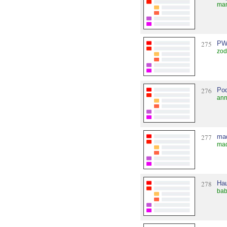
mam
275
PWo
zod
276
Pod
ann
277
mad
mad
278
На
bab