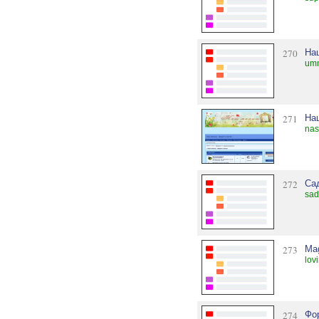
270
На
umn
271
На
nas
272
Са
sad
273
Ma
lov
274
Фо