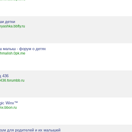
ши детки
yashka.bbfly.ru
ш малыш - форум о детях
hmalish.0pk.me
д 436
436.forumbb.ru
gic Winx™
inx.bbon.ru
рум для родителей и их малышей