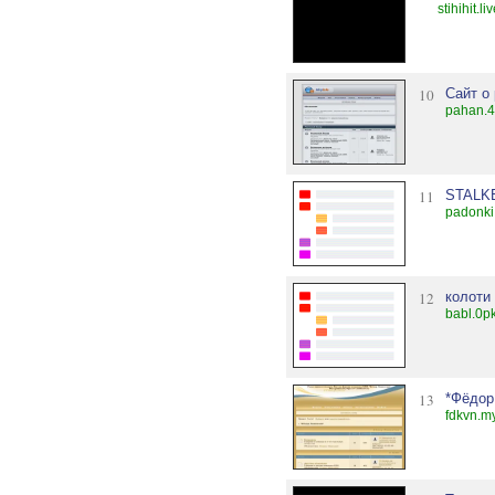
stihihit.l
10
Сайт о
pahan.4
11
STALK
padonki
12
колоти
babl.0p
13
*Фёдор
fdkvn.m