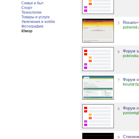
Семья и быт
Спорт
Технологии
Товары и услуги
Увлечения и хобби
5
Rosario
Фотография
poheristi
Юмор
6
Форум з
pokrovka
7
Форум о
forumtr.0
8
Форум о
yunismigh
9
Стихихи