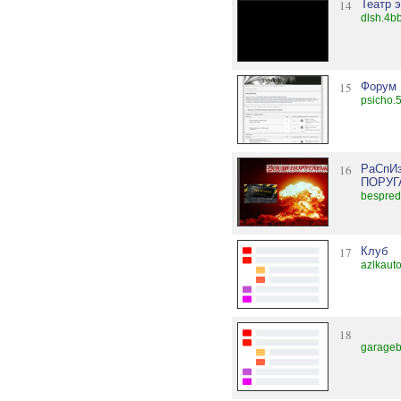
14
Театр 
dlsh.4bb
15
Форум 
psicho.
16
РаСпИз
ПОРУГА
bespred
17
Клуб
azlkauto
18
garageb