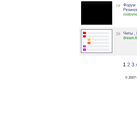
19
Форум 
Резино
rostovn
20
Читы , 
dream.i
1
2
3
© 200