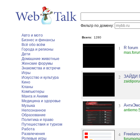
Фильтр по домену:
Авто и мото
Всего:
1280
Бизнес и финансы
Всё обо всём
1
R forum
Города и регионы
mas.foru
Дети
Домашние животные
Женские форумы
Знакомства и встречи
Игры
2
ЗАЙДИ 
Искусство и культура
zaidipor
Кино
Кланы
Компьютеры
Манга и Аниме
Медицина и здоровье
3
АнтиЭм
Музыка
antiemo.
Непознанное
Образование
Политика и право
Путешествия и туризм
Работа
Развлечения
4
Freelanc
Ролевые игры
forumoma