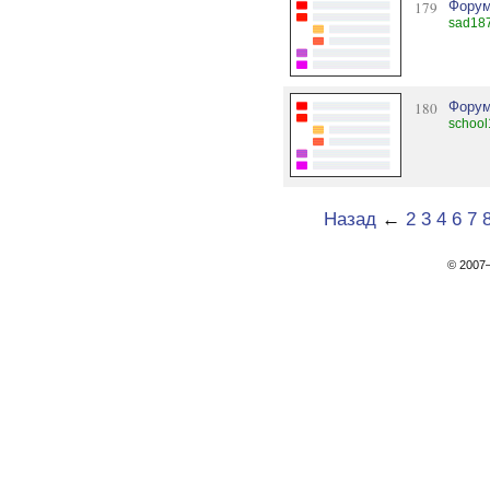
179
Форум
sad187
180
Форум
school
Назад
←
2
3
4
6
7
© 200