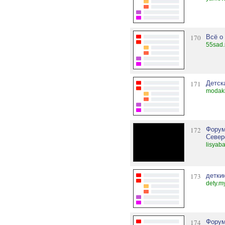
170
Всё о
55sad.
171
Детск
modaki
172
Форум
Север
lisyab
173
детки
dety.m
174
Форум