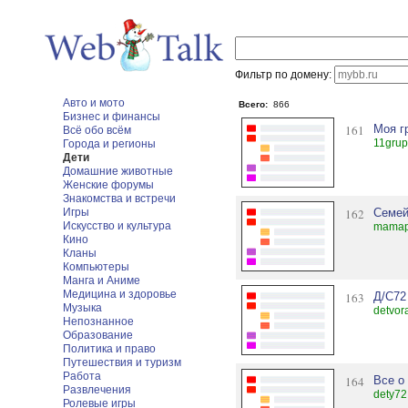
Фильтр по домену:
Авто и мото
Всего:
866
Бизнес и финансы
161
Моя г
Всё обо всём
11grup
Города и регионы
Дети
Домашние животные
Женские форумы
Знакомства и встречи
Игры
162
Семе
Искусство и культура
mamap
Кино
Кланы
Компьютеры
Манга и Аниме
Медицина и здоровье
163
Д/С72
Музыка
detvor
Непознанное
Образование
Политика и право
Путешествия и туризм
Работа
164
Все о
Развлечения
dety72
Ролевые игры