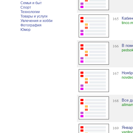
Семья и быт
Спорт
Технологии
Товары и услуги
165
Кабин
Увлечения и хобби
tinco.
Фотография
Юмор
166
В пом
pedsok
167
Ноябр
novde
168
Все д
allma
169
Январ
yanfev