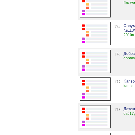
fiku.we
175
Форум
№118/
2010a.
176
Добра
dobra
177
Karlso
karlso
178
Детск
ds517g