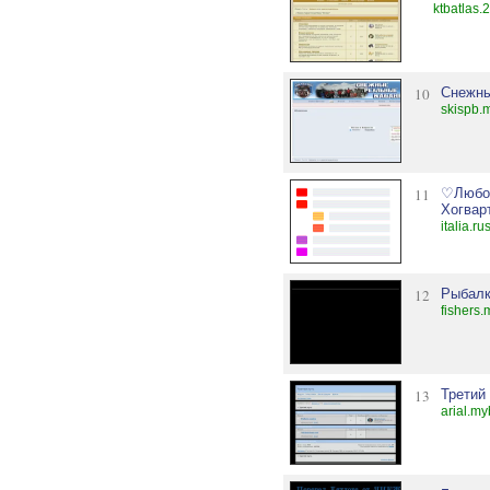
ktbatlas.
10
Снежны
skispb.
11
♡Любов
Хогвар
italia.ru
12
Рыбалк
fishers.
13
Третий
arial.my