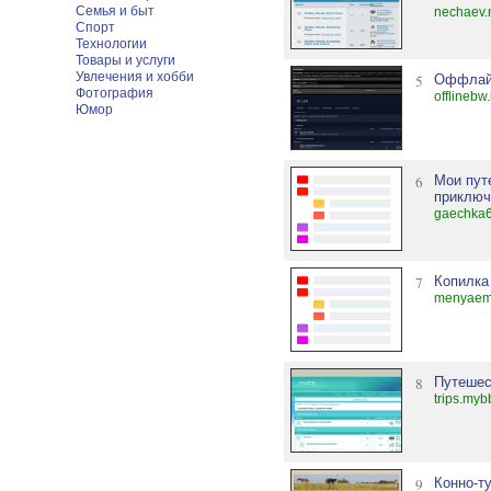
Семья и быт
nechaev.
Спорт
Технологии
Товары и услуги
Увлечения и хобби
5
Оффла
Фотография
offlinebw
Юмор
6
Мои пут
приключ
gaechka6
7
Копилка
menyaem
8
Путешес
trips.myb
9
Конно-т