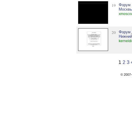
19
Форум 
Москв
xmoscow
20
Форум 
Нижний
kerneldi
1
2
3
© 200