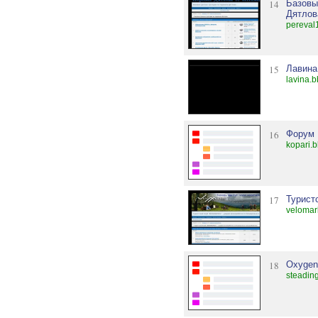
14
Базовы
Дятлов
pereval
15
Лавина
lavina.b
16
Форум 
kopari.b
17
Турист
velomar
18
Oxygen
steadin