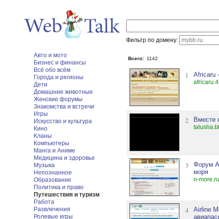
Фильтр по домену:
Авто и мото
Всего:
1142
Бизнес и финансы
Всё обо всём
1
Africaru
Города и регионы
africaru.
Дети
Домашние животные
Женские форумы
Знакомства и встречи
Игры
2
Вместе 
Искусство и культура
talusha.b
Кино
Кланы
Компьютеры
Манга и Аниме
Медицина и здоровье
3
Форум А
Музыка
моря
Непознанное
n-more.r
Образование
Политика и право
Путешествия и туризм
Работа
Развлечения
4
Airline 
Ролевые игры
авиапас