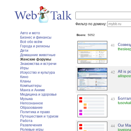
Фильтр по домену:
Авто и мото
Всего:
5052
Бизнес и финансы
Всё обо всём
41
Созвез
Города и регионы
theslee
Дети
Домашние животные
Женские форумы
Знакомства и встречи
Игры
42
All is p
Искусство и культура
allispos
Кино
Кланы
Компьютеры
Манга и Аниме
Медицина и здоровье
43
Болталк
Музыка
tusovka
Непознанное
Образование
Политика и право
Путешествия и туризм
Работа
Развлечения
44
Our Mag
Ролевые игры
lovejon