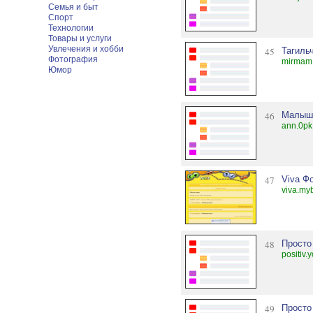
Семья и быт
Спорт
Технологии
Товары и услуги
Увлечения и хобби
45
Тагиль
Фотография
mirmam
Юмор
46
Малыш
ann.0pk
47
Viva Ф
viva.my
48
Просто 
positiv.
49
Просто 