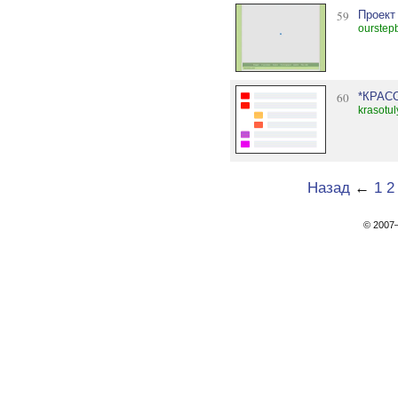
59
Проект
ourstep
60
*КРАС
krasotu
Назад
←
1
2
© 200