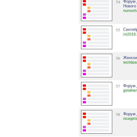
54
Форум 
Нового
nurovch
55
Сентяб
co2016.
56
Женски
worldpa
57
Форум 
girlsfri
58
Форум 
nicegirl