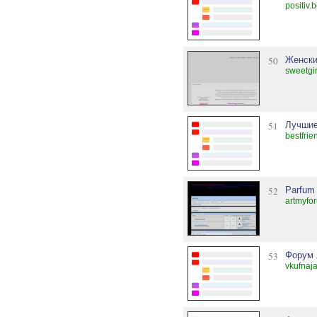
positiv.
50
Женски
sweetgir
51
Лучшие
bestfrie
52
Parfum
artmyfo
53
Форум 
vkufnaj